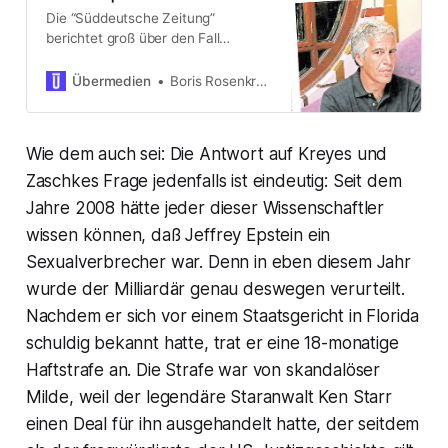
Die “Süddeutsche Zeitung”
berichtet groß über den Fall
Epstein: Der US-Milliardär soll über
Jahrzehnte Mädchen missbraucht
Übermedien
Boris Rosenkranz
haben. Den Namen des
einflussreichen Literaturagenten
John Brockman erwähnt die SZ
Wie dem auch sei: Die Antwort auf Kreyes und
dabei aber nicht. Obwohl er eine
bedeutende Rolle gespielt haben
Zaschkes Frage jedenfalls ist eindeutig: Seit dem
soll. Weshalb ist das so? Weil die SZ
Jahre 2008 hätte jeder dieser Wissenschaftler
mit Brockman seit Jahren
wissen können, daß Jeffrey Epstein ein
zusammenarbeitet? Und ihr
Feuilleton-Chef eng mit ihm
Sexualverbrecher war. Denn in eben diesem Jahr
verbunden ist?
wurde der Milliardär genau deswegen verurteilt.
Nachdem er sich vor einem Staatsgericht in Florida
schuldig bekannt hatte, trat er eine 18-monatige
Haftstrafe an. Die Strafe war von skandalöser
Milde, weil der legendäre Staranwalt Ken Starr
einen Deal für ihn ausgehandelt hatte, der seitdem