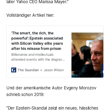
later Yahoo CEO Marissa Mayer."
Vollständiger Artikel hier:
‘The smart, the rich, the
powerful’: Epstein associated
with Silicon Valley elite years
after his release from prison
Billionaires and intellectuals
attended events with the disgraced
financier years after he served time
for sex offense, files reveal
The Guardian
Jason Wilson
Und der amerikanische Autor Evgeny Morozov
schrieb schon 2019:
"Der Epstein-Skandal zeigt ein neues, hässliches