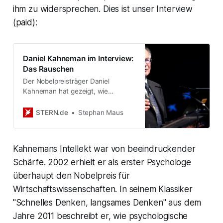
ihm zu widersprechen. Dies ist unser Interview
(paid):
Daniel Kahneman im Interview:
Das Rauschen
Der Nobelpreisträger Daniel
Kahneman hat gezeigt, wie
irrational unsere Entscheidungen
sind. In seinem neuen Buch “Noise”
STERN.de
Stephan Maus
untersucht er mit seinen Co-
Autoren, wie der Zufall unsere
Urteile bestimmt
Kahnemans Intellekt war von beeindruckender
Schärfe. 2002 erhielt er als erster Psychologe
überhaupt den Nobelpreis für
Wirtschaftswissenschaften. In seinem Klassiker
"Schnelles Denken, langsames Denken" aus dem
Jahre 2011 beschreibt er, wie psychologische