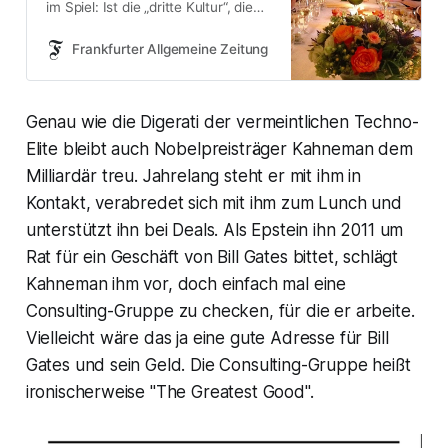
im Spiel: Ist die „dritte Kultur“, die
großspurig inszenierte
Verschmelzung von Geistes- und
Frankfurter Allgemeine Zeitung
Naturwissenschaft im Dienst der
digitalen Zukunft, korrumpiert und
am Ende? Ein Gastbeitrag.
Genau wie die Digerati der vermeintlichen Techno-
Elite bleibt auch Nobelpreisträger Kahneman dem
Milliardär treu. Jahrelang steht er mit ihm in
Kontakt, verabredet sich mit ihm zum Lunch und
unterstützt ihn bei Deals. Als Epstein ihn 2011 um
Rat für ein Geschäft von Bill Gates bittet, schlägt
Kahneman ihm vor, doch einfach mal eine
Consulting-Gruppe zu checken, für die er arbeite.
Vielleicht wäre das ja eine gute Adresse für Bill
Gates und sein Geld. Die Consulting-Gruppe heißt
ironischerweise "The Greatest Good".