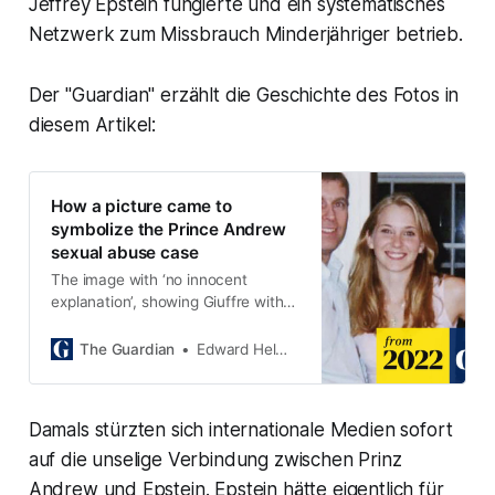
Jeffrey Epstein fungierte und ein systematisches
Netzwerk zum Missbrauch Minderjähriger betrieb.
Der "Guardian" erzählt die Geschichte des Fotos in
diesem Artikel:
How a picture came to
symbolize the Prince Andrew
sexual abuse case
The image with ‘no innocent
explanation’, showing Giuffre with
the duke and Ghislaine Maxwell,
was taken by Jeffrey Epstein
The Guardian
Edward Helmore
Damals stürzten sich internationale Medien sofort
auf die unselige Verbindung zwischen Prinz
Andrew und Epstein. Epstein hätte eigentlich für