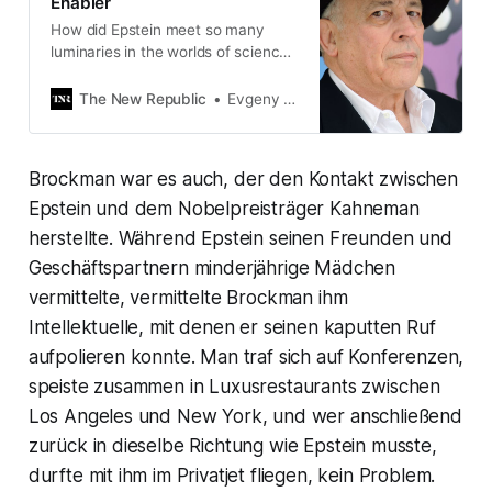
Enabler
How did Epstein meet so many
luminaries in the worlds of science
and technology? It all might trace
back to literary agent John
The New Republic
Evgeny Morozov
Brockman.
Brockman war es auch, der den Kontakt zwischen
Epstein und dem Nobelpreisträger Kahneman
herstellte. Während Epstein seinen Freunden und
Geschäftspartnern minderjährige Mädchen
vermittelte, vermittelte Brockman ihm
Intellektuelle, mit denen er seinen kaputten Ruf
aufpolieren konnte. Man traf sich auf Konferenzen,
speiste zusammen in Luxusrestaurants zwischen
Los Angeles und New York, und wer anschließend
zurück in dieselbe Richtung wie Epstein musste,
durfte mit ihm im Privatjet fliegen, kein Problem.