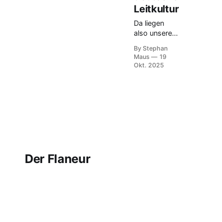
Leitkultur
Da liegen
also unsere
lieben Brüder
By Stephan
Grimm
Maus
19
einträchtig
Okt. 2025
als
Leuchttürme
deutscher
Nationalkultur
unter den
herbstlich
leuchtenden
Bäumen des
"Alten St.-
Der Flaneur
Matthäus-
Kirchhof" in
Berlin-
Schöneberg:
Jacob und
Wilhelm,
daneben